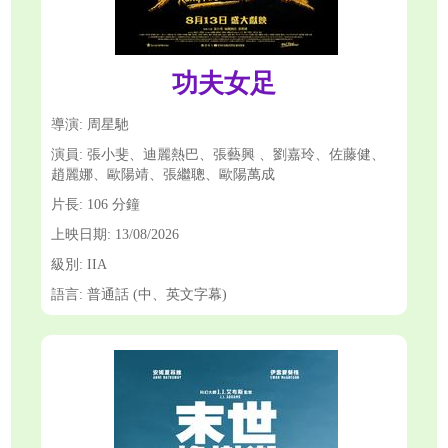
功夫女足
導演: 周星馳
演員: 張小斐、迪麗熱巴、張藝興 、劉嘉玲、佐藤健、
趙麗娜、歐陽靖、張繼聰、歐陽萬成
片長: 106 分鐘
上映日期: 13/08/2026
級別: IIA
語言: 普通話 (中、英文字幕)