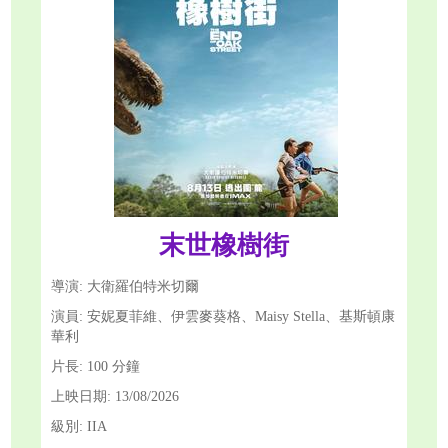
末世橡樹街
導演: 大衛羅伯特米切爾
演員: 安妮夏菲維、伊雲麥葵格、Maisy Stella、基斯頓康
華利
片長: 100 分鐘
上映日期: 13/08/2026
級別: IIA