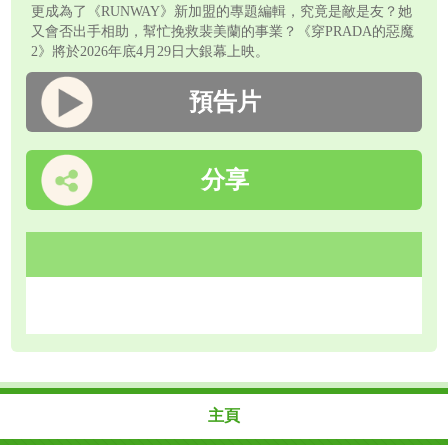
更成為了《RUNWAY》新加盟的專題編輯，究竟是敵是友？她
又會否出手相助，幫忙挽救裴美蘭的事業？《穿PRADA的惡魔
2》將於2026年底4月29日大銀幕上映。
預告片
分享
主頁