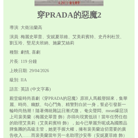
穿PRADA的惡魔2
導演: 大衛法蘭高
演員: 梅麗史翠普、安妮夏菲維、艾美莉賓特、史丹利杜茨、
劉玉玲、堅尼夫班納、施蒙艾絲莉
種類: 劇情, 喜劇
片長: 119 分鐘
上映日期: 29/04/2026
級別: IIA
語言: 英語 (中文字幕)
殿堂級時尚喜劇《穿PRADA的惡魔》原班人馬載譽歸來，集華
麗、時尚、幽默、勾心鬥角、精警對白於一身，誓必引發新一
輪時尚熱潮！隨著傳統雜誌日漸式微， 奄尖聲悶、mean爆惡頂
上司裴美蘭（梅麗史翠普 飾）亦得向現實低頭！當年任勞任怨
的助理艾美莉（艾美莉賓特 飾），如今已華麗升呢成為國際品
牌集團的高級主管，她更手握大權，擁有裴美蘭迫切需要的廣
告收入……而裴美蘭當年另一名助理沙安蒂（安妮夏菲維 飾）