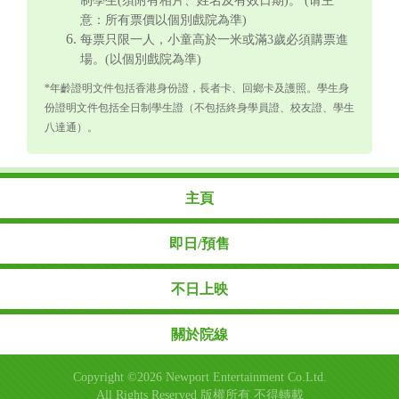
制學生(須附有相片、姓名及有效日期)。 (请主
意：所有票價以個別戲院為準)
每票只限一人，小童高於一米或滿3歲必須購票進
場。(以個別戲院為準)
*年齡證明文件包括香港身份證，長者卡、回鄉卡及護照。學生身
份證明文件包括全日制學生證（不包括終身學員證、校友證、學生
八達通）。
主頁
即日/預售
不日上映
關於院線
Copyright ©2026 Newport Entertainment Co.Ltd.
All Rights Reserved 版權所有 不得轉載